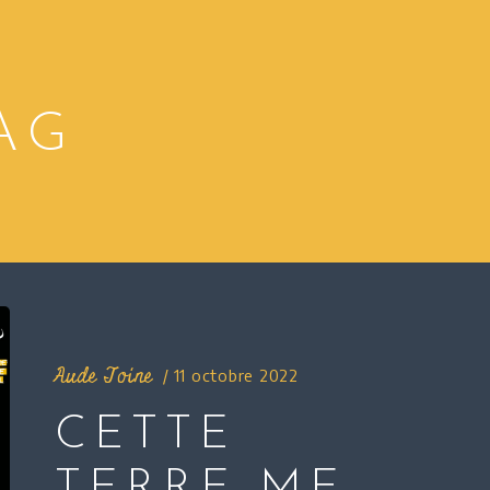
AG
Aude Toine
11 octobre 2022
CETTE
TERRE ME