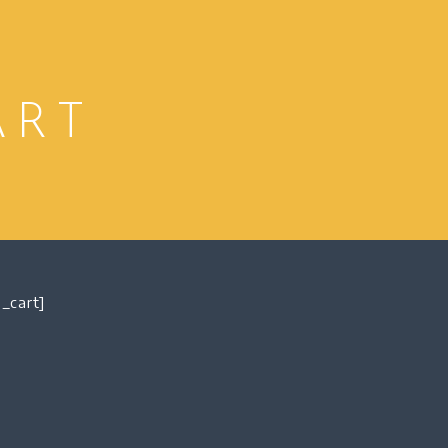
ART
_cart]